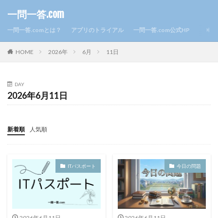
一問一答.com
一問一答.comとは？
アプリのトライアル
一問一答.com公式HP
HOME
2026年
6月
11日
DAY
2026年6月11日
新着順
人気順
ITパスポート
今日の問題
2026年6月11日
2026年6月11日