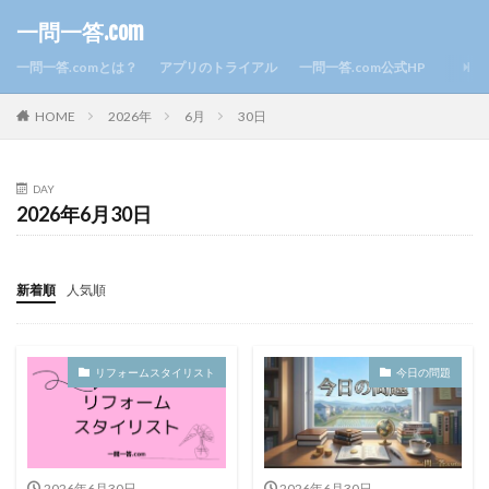
一問一答.com
一問一答.comとは？
アプリのトライアル
一問一答.com公式HP
HOME
2026年
6月
30日
DAY
2026年6月30日
新着順
人気順
リフォームスタイリスト
今日の問題
2026年6月30日
2026年6月30日