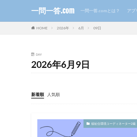
一問一答.com
一問一答.comとは？
アプ
HOME
2026年
6月
09日
DAY
2026年6月9日
新着順
人気順
福祉住環境コーディネーター2級