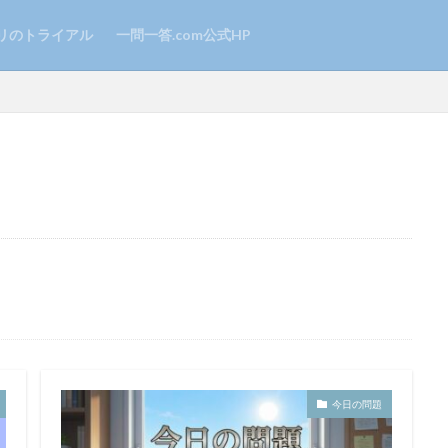
リのトライアル
一問一答.com公式HP
今日の問題