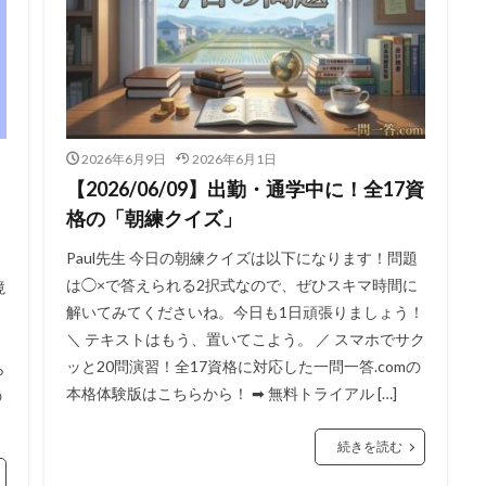
2026年6月9日
2026年6月1日
【2026/06/09】出勤・通学中に！全17資
格の「朝練クイズ」
Paul先生 今日の朝練クイズは以下になります！問題
は◯×で答えられる2択式なので、ぜひスキマ時間に
境
解いてみてくださいね。今日も1日頑張りましょう！
＼ テキストはもう、置いてこよう。 ／ スマホでサク
ッと20問演習！全17資格に対応した一問一答.comの
ら
本格体験版はこちらから！ ➡ 無料トライアル […]
の
続きを読む