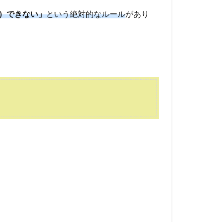
）できない」
という絶対的なルール
があり