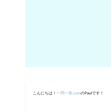
こんにちは！
一問一答.com
のPaulです！