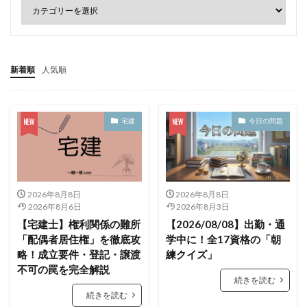
新着順
人気順
宅建
今日の問題
2026年8月8日
2026年8月8日
2026年8月6日
2026年8月3日
【宅建士】権利関係の難所
【2026/08/08】出勤・通
「配偶者居住権」を徹底攻
学中に！全17資格の「朝
略！成立要件・登記・譲渡
練クイズ」
不可の罠を完全解説
続きを読む
続きを読む