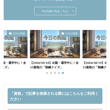
YouTube chはこちら
今日の問題
今日の問題
19】出勤・通学中に！全
【2026/05/14】出勤・通学中に！全
【2026/04/19
クイズ」
15資格の「朝練クイズ」
15資格の「朝練クイ
「資格」で記事を検索される際にはこちらをご利用く
ださい