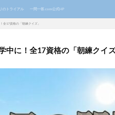
リのトライアル
一問一答.com公式HP
中に！全17資格の「朝練クイズ」
勤・通学中に！全17資格の「朝練クイ