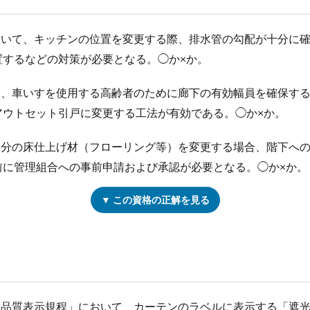
において、キッチンの位置を変更する際、排水管の勾配が十分に
置するなどの対策が必要となる。◯か×か。
いて、車いすを使用する高齢者のために廊下の有効幅員を確保す
アウトセット引戸に変更する工法が有効である。◯か×か。
有部分の床仕上げ材（フローリング等）を変更する場合、階下へ
前に管理組合への事前申請および承認が必要となる。◯か×か。
▼ この資格の正解を見る
製品品質表示規程」において、カーテンのラベルに表示する「遮光