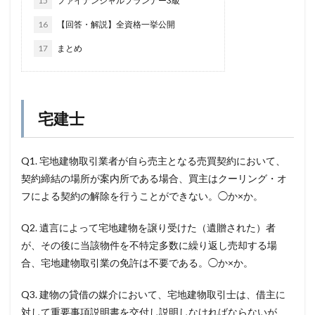
15
ファイナンシャルプランナー3級
16
【回答・解説】全資格一挙公開
17
まとめ
宅建士
Q1. 宅地建物取引業者が自ら売主となる売買契約において、
契約締結の場所が案内所である場合、買主はクーリング・オ
フによる契約の解除を行うことができない。◯か×か。
Q2. 遺言によって宅地建物を譲り受けた（遺贈された）者
が、その後に当該物件を不特定多数に繰り返し売却する場
合、宅地建物取引業の免許は不要である。◯か×か。
Q3. 建物の貸借の媒介において、宅地建物取引士は、借主に
対して重要事項説明書を交付し説明しなければならないが、