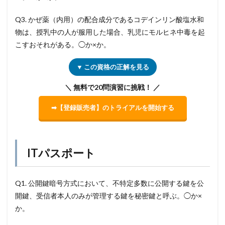
Q3. かぜ薬（内用）の配合成分であるコデインリン酸塩水和
物は、授乳中の人が服用した場合、乳児にモルヒネ中毒を起
こすおそれがある。◯か×か。
▼ この資格の正解を見る
＼ 無料で20問演習に挑戦！ ／
➡【登録販売者】のトライアルを開始する
ITパスポート
Q1. 公開鍵暗号方式において、不特定多数に公開する鍵を公
開鍵、受信者本人のみが管理する鍵を秘密鍵と呼ぶ。◯か×
か。