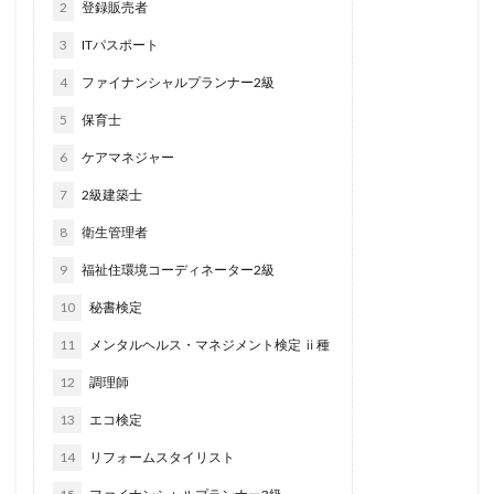
2
登録販売者
3
ITパスポート
4
ファイナンシャルプランナー2級
5
保育士
6
ケアマネジャー
7
2級建築士
8
衛生管理者
9
福祉住環境コーディネーター2級
10
秘書検定
11
メンタルヘルス・マネジメント検定 ⅱ種
12
調理師
13
エコ検定
14
リフォームスタイリスト