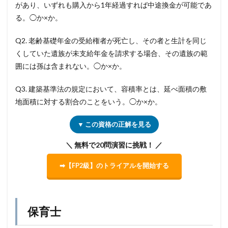
があり、いずれも購入から1年経過すれば中途換金が可能であ
る。◯か×か。
Q2. 老齢基礎年金の受給権者が死亡し、その者と生計を同じ
くしていた遺族が未支給年金を請求する場合、その遺族の範
囲には孫は含まれない。◯か×か。
Q3. 建築基準法の規定において、容積率とは、延べ面積の敷
地面積に対する割合のことをいう。◯か×か。
▼ この資格の正解を見る
＼ 無料で20問演習に挑戦！ ／
➡【FP2級】のトライアルを開始する
保育士