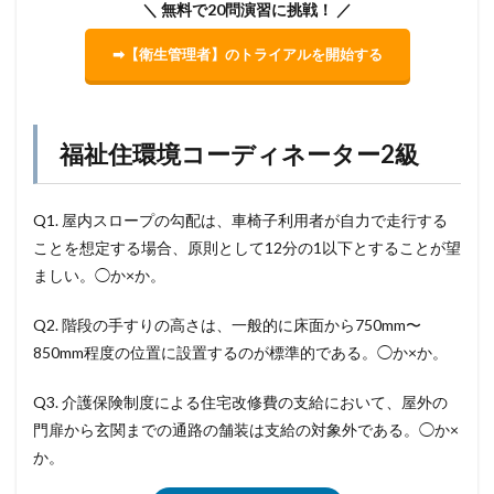
＼ 無料で20問演習に挑戦！ ／
➡【衛生管理者】のトライアルを開始する
福祉住環境コーディネーター2級
Q1. 屋内スロープの勾配は、車椅子利用者が自力で走行する
ことを想定する場合、原則として12分の1以下とすることが望
ましい。◯か×か。
Q2. 階段の手すりの高さは、一般的に床面から750mm〜
850mm程度の位置に設置するのが標準的である。◯か×か。
Q3. 介護保険制度による住宅改修費の支給において、屋外の
門扉から玄関までの通路の舗装は支給の対象外である。◯か×
か。