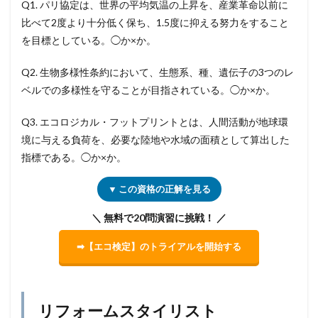
Q1. パリ協定は、世界の平均気温の上昇を、産業革命以前に
比べて2度より十分低く保ち、1.5度に抑える努力をすること
を目標としている。◯か×か。
Q2. 生物多様性条約において、生態系、種、遺伝子の3つのレ
ベルでの多様性を守ることが目指されている。◯か×か。
Q3. エコロジカル・フットプリントとは、人間活動が地球環
境に与える負荷を、必要な陸地や水域の面積として算出した
指標である。◯か×か。
▼ この資格の正解を見る
＼ 無料で20問演習に挑戦！ ／
➡【エコ検定】のトライアルを開始する
リフォームスタイリスト