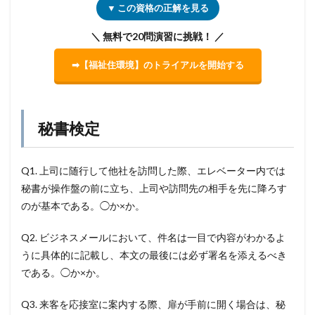
▼ この資格の正解を見る
＼ 無料で20問演習に挑戦！ ／
➡【福祉住環境】のトライアルを開始する
秘書検定
Q1. 上司に随行して他社を訪問した際、エレベーター内では
秘書が操作盤の前に立ち、上司や訪問先の相手を先に降ろす
のが基本である。◯か×か。
Q2. ビジネスメールにおいて、件名は一目で内容がわかるよ
うに具体的に記載し、本文の最後には必ず署名を添えるべき
である。◯か×か。
Q3. 来客を応接室に案内する際、扉が手前に開く場合は、秘