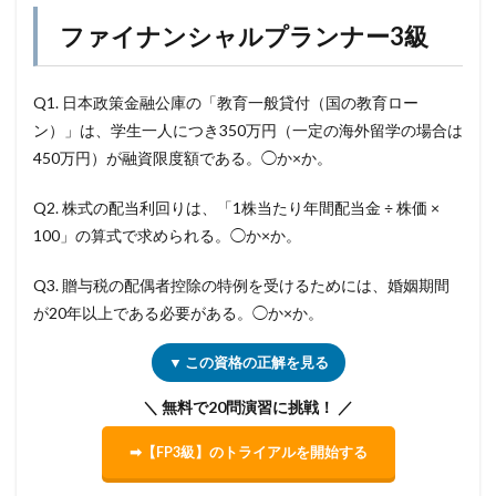
ファイナンシャルプランナー3級
Q1. 日本政策金融公庫の「教育一般貸付（国の教育ロー
ン）」は、学生一人につき350万円（一定の海外留学の場合は
450万円）が融資限度額である。◯か×か。
Q2. 株式の配当利回りは、「1株当たり年間配当金 ÷ 株価 ×
100」の算式で求められる。◯か×か。
Q3. 贈与税の配偶者控除の特例を受けるためには、婚姻期間
が20年以上である必要がある。◯か×か。
▼ この資格の正解を見る
＼ 無料で20問演習に挑戦！ ／
➡【FP3級】のトライアルを開始する