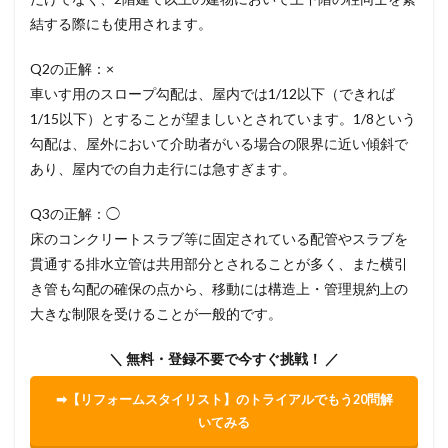
結する際にも使用されます。
Q2の正解：×
車いす用のスロープ勾配は、屋内では1/12以下（できれば
1/15以下）とすることが望ましいとされています。1/8という
勾配は、屋外において介助者がいる場合の限界に近い傾斜で
あり、屋内での自力走行には急すぎます。
Q3の正解：◯
床のコンクリートスラブ等に固定されている配管やスラブを
貫通する排水立管は共用部分とされることが多く、また横引
き管も勾配の確保の点から、移動には構造上・管理規約上の
大きな制限を受けることが一般的です。
＼ 無料・登録不要で今すぐ挑戦！ ／
➡【リフォームスタイリスト】のトライアルでもう20問解
いてみる