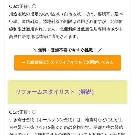
Q3の正解：◯
用途地域の指定のない区域（白地地域）では、容積率、建ぺ
い率、道路斜線、隣地斜線の制限は適用されますが、北側斜
線制限は適用されません。北側斜線は低層住居専用地域や中
高層住居専用地域等に適用されます。
＼ 無料・登録不要で今すぐ挑戦！ ／
➡【2級建築士】のトライアルでもう20問解いてみる
リフォームスタイリスト（解説）
Q1の正解：◯
引き寄せ金物（ホールダウン金物）は、地震時などに柱が土
台や梁から抜けるのを防ぐための金物です。基礎と柱の緊結
だけでなく、2階建て以上の建物において上下階の柱同士を緊