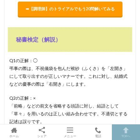
➡【調理師】のトライアルでもう20問解いてみる
秘書検定（解説）
Q1の正解：◯
弔事の際は、不祝儀袋を包んだ袱紗（ふくさ）を「左開き」
にして取り出すのが正しいマナーです。これに対し、結婚式
などの慶事の際は「右開き」にします。
Q2の正解：×
「前略」などの前文を省略する頭語に対し、結語として
「草々」を用いるのは正しい組み合わせです。不適切とする
記述は誤りです。
Q3の正解：×
ホーム
シェア
メニュー
電話
TOPへ