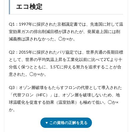
エコ検定
Q1：1997年に採択された京都議定書では、先進国に対して温
室効果ガスの排出削減目標が課されたが、発展途上国には削
減義務は課されなかった。◯か×か。
Q2：2015年に採択されたパリ協定では、世界共通の長期目標
として、世界の平均気温上昇を工業化以前に比べて2℃より十
分低く保つとともに、1.5℃に抑える努力を追求することが合
意された。◯か×か。
Q3：オゾン層破壊をもたらすフロンの代替として導入された
「代替フロン（HFC）」は、オゾン層を破壊しないため、地
球温暖化を促進する効果（温室効果）も極めて低い。◯か×
か。
▼ この資格の正解を見る