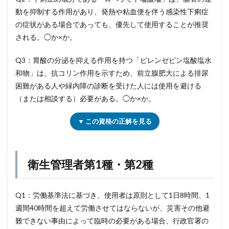
動を抑制する作用があり、発熱や粘血便を伴う感染性下痢症
の症状がある場合であっても、優先して使用することが推奨
される。◯か×か。
Q3：胃酸の分泌を抑える作用を持つ「ピレンゼピン塩酸塩水
和物」は、抗コリン作用を示すため、前立腺肥大による排尿
困難がある人や緑内障の診断を受けた人には使用を避ける
（または相談する）必要がある。◯か×か。
▼ この資格の正解を見る
衛生管理者第1種・第2種
Q1：労働基準法に基づき、使用者は原則として1日8時間、1
週間40時間を超えて労働させてはならないが、災害その他避
難できない事由によって臨時の必要がある場合、行政官署の