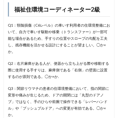
福祉住環境コーディネーター2級
Q1：頸髄損傷（C6レベル）の車いす利用者の住環境整備にお
いて、自力で車いす駆動や移乗（トランスファー）が一部可
能な場合があるため、手すりの位置やスロープの勾配を工夫
し、残存機能を活かせる設計にすることが望ましい。◯か×
か。
Q2：右片麻痺がある人が、便器から立ち上がる際や移動する
際に使用する手すりは、麻痺側である「右側」の壁面に設置
するのが原則である。◯か×か.
Q3：関節リウマチの患者の住環境整備において、指の関節に
変形や痛みが生じるため、ドアの開閉には「丸型のドアノ
ブ」ではなく、手のひらや前腕で操作できる「レバーハンド
ル」や「プッシュプルドア」への変更が有効である。◯か×
か。