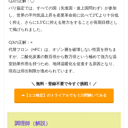
Q2の正解：◯
パリ協定では、すべての国（先進国・途上国問わず）が参加
し、世界の平均気温上昇を産業革命前に比べて2℃より十分低
く抑え、さらに1.5℃に抑える努力をすることが長期目標とし
て掲げられました。
Q3の正解：×
代替フロン（HFC）は、オゾン層を破壊しない性質を持ちま
すが、二酸化炭素の数百倍から数万倍という極めて強力な温
室効果作用を持つため、地球温暖化を促進する原因となり、
現在は排出制限が進められています。
＼ 無料・登録不要で今すぐ挑戦！ ／
➡【エコ検定】のトライアルでもう20問解いてみる
調理師（解説）