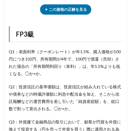
▼ この資格の正解を見る
FP3級
Q1：表面利率（クーポンレート）が年1.5%、購入価格が100
円につき102円、所有期間が4年で、100円で償還（売却）さ
れた場合の「所有期間利回り（単利）」は、年1.5%よりも低
くなる。◯か×か。
Q2：投資信託の基準価額は、投資信託が組み入れている株式
や債券などの時価評価額に利息や配当金を加え、そこから信
託報酬などの運営費用を差し引いた「純資産総額」を、総口
数で割って算出される。◯か×か。
Q3：外貨建て金融商品の取引において、顧客が円貨を外貨に
換えて投資する（円を売って外貨を買う）際に適用される為