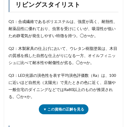
リビングスタイリスト
Q1：合成繊維であるポリエステルは、強度が高く、耐熱性、
耐薬品性に優れており、虫害を受けにくいが、吸湿性が低い
ため静電気が発生しやすい特徴を持つ。◯か×か。
Q2：木製家具の仕上げにおいて、ウレタン樹脂塗装は、木目
の質感を残した自然な仕上がりになる一方、オイルフィニッ
シュに比べて耐水性や耐傷性が劣る。◯か×か。
Q3：LED光源の演色性を表す平均演色評価数（Ra）は、100
に近いほど自然光（太陽光）で見たときの色に近く、店舗や
一般住宅のダイニングなどではRa80以上のものが推奨され
る。◯か×か。
▼ この資格の正解を見る