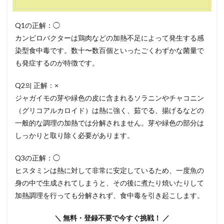
Q1の正解：◯
カンピロバクターは鶏肉などの加熱不足によって発生する感
染型食中毒です。数十〜数百個といったごくわずかな菌量で
も発症するのが特徴です。
Q2의 正解：×
ジャガイモの芽や緑色の皮に含まれるソラニンやチャコニン
（グリコアルカロイド）は熱に強く、茹でる、揚げるなどの
一般的な調理の加熱では分解されません。芽や緑色の部分は
しっかりと取り除く必要があります。
Q3の正解：◯
ヒスタミンは熱に対して非常に安定しているため、一度魚の
身の中で生成されてしまうと、その後に煮たり焼いたりして
加熱調理を行っても分解されず、食中毒を引き起こします。
＼ 無料・登録不要で今すぐ挑戦！ ／