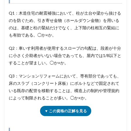
Q1：木造住宅の耐震補強において、柱が土台や梁から抜ける
のを防ぐため、引き寄せ金物（ホールダウン金物）を用いる
のは、基礎と柱の緊結だけでなく、上下階の柱相互の緊結に
も有効である。◯か×か。
Q2：車いす利用者が使用するスロープの勾配は、段差が十分
に小さく介助者がいない場合であっても、屋内では1/8以下と
することが望ましい。◯か×か。
Q3：マンションリフォームにおいて、専有部分であっても、
床のスラブ（コンクリート床板）にボルトなどで固定されて
いる既存の配管を移動することは、構造上の制約や管理規約
によって制限されることが多い。◯か×か。
▼ この資格の正解を見る