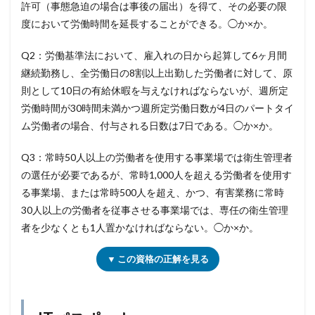
許可（事態急迫の場合は事後の届出）を得て、その必要の限
度において労働時間を延長することができる。◯か×か。
Q2：労働基準法において、雇入れの日から起算して6ヶ月間
継続勤務し、全労働日の8割以上出勤した労働者に対して、原
則として10日の有給休暇を与えなければならないが、週所定
労働時間が30時間未満かつ週所定労働日数が4日のパートタイ
ム労働者の場合、付与される日数は7日である。◯か×か。
Q3：常時50人以上の労働者を使用する事業場では衛生管理者
の選任が必要であるが、常時1,000人を超える労働者を使用す
る事業場、または常時500人を超え、かつ、有害業務に常時
30人以上の労働者を従事させる事業場では、専任の衛生管理
者を少なくとも1人置かなければならない。◯か×か。
▼ この資格の正解を見る