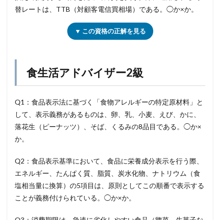
替レートは、TTB（対顧客電信買相場）である。◯か×か。
▼ この資格の正解を見る
食生活アドバイザー2級
Q1：食品表示法に基づく「食物アレルギーの特定原材料」と
して、表示義務があるものは、卵、乳、小麦、えび、かに、
落花生（ピーナッツ）、そば、くるみの8品目である。◯か×
か。
Q2：食品表示基準において、食品に栄養成分表示を行う際、
エネルギー、たんぱく質、脂質、炭水化物、ナトリウム（食
塩相当量に換算）の5項目は、原則としてこの順番で表示する
ことが義務付けられている。◯か×か。
Q3：消費期限は、急速に劣化しやすい食品（惣菜、生菓子な