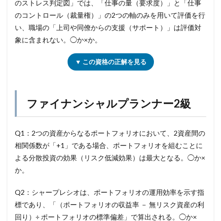
のストレス判定図」では、「仕事の量（要求度）」と「仕事
のコントロール（裁量権）」の2つの軸のみを用いて評価を行
い、職場の「上司や同僚からの支援（サポート）」は評価対
象に含まれない。◯か×か。
▼ この資格の正解を見る
ファイナンシャルプランナー2級
Q1：2つの資産からなるポートフォリオにおいて、2資産間の
相関係数が「+1」である場合、ポートフォリオを組むことに
よる分散投資の効果（リスク低減効果）は最大となる。◯か×
か。
Q2：シャープレシオは、ポートフォリオの運用効率を示す指
標であり、「（ポートフォリオの収益率 － 無リスク資産の利
回り）÷ ポートフォリオの標準偏差」で算出される。◯か×