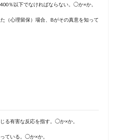
400％以下でなければならない。◯か×か。
った（心理留保）場合、Bがその真意を知って
生じる有害な反応を指す。◯か×か。
なっている。◯か×か。