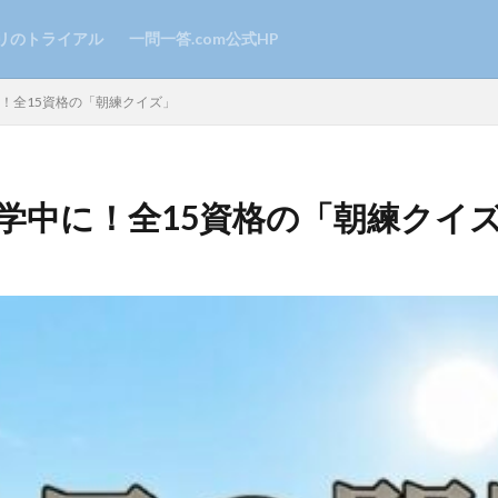
リのトライアル
一問一答.com公式HP
中に！全15資格の「朝練クイズ」
勤・通学中に！全15資格の「朝練クイ