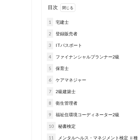
目次
1
宅建士
2
登録販売者
3
ITパスポート
4
ファイナンシャルプランナー2級
5
保育士
6
ケアマネジャー
7
2級建築士
8
衛生管理者
9
福祉住環境コーディネーター2級
10
秘書検定
11
メンタルヘルス・マネジメント検定 ⅱ種