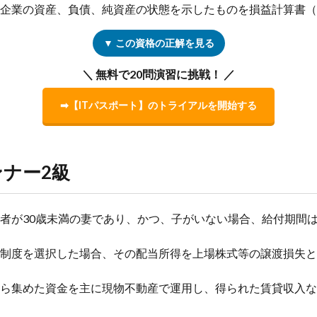
の企業の資産、負債、純資産の状態を示したものを損益計算書（P
▼ この資格の正解を見る
＼ 無料で20問演習に挑戦！ ／
➡【ITパスポート】のトライアルを開始する
ナー2級
偶者が30歳未満の妻であり、かつ、子がいない場合、給付期間
不要制度を選択した場合、その配当所得を上場株式等の譲渡損失
投資家から集めた資金を主に現物不動産で運用し、得られた賃貸収