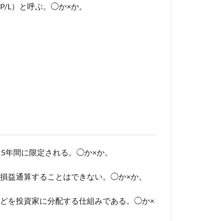
/L）と呼ぶ。◯か×か。
は5年間に限定される。◯か×か。
と損益通算することはできない。◯か×か。
入などを投資家に分配する仕組みである。◯か×