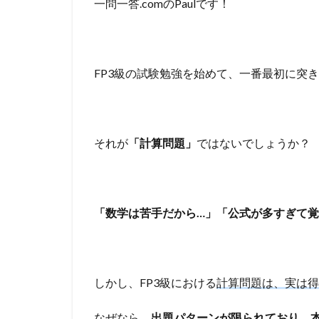
一問一答.comのPaulです！
FP3級の試験勉強を始めて、一番最初に突
それが
「計算問題」
ではないでしょうか？
「数学は苦手だから…」「公式が多すぎて
しかし、FP3級における
計算問題は、実は
得
なぜなら、
出題パターンが限られており、