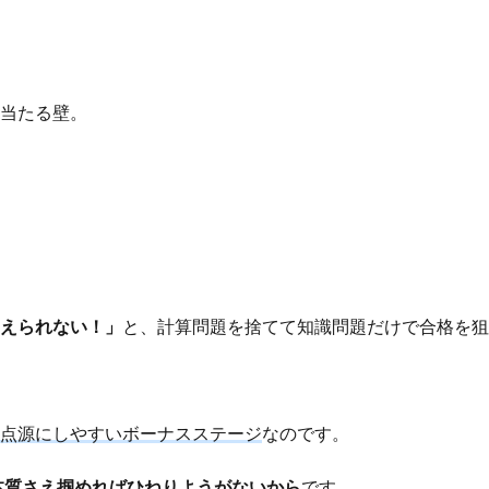
き当たる壁。
覚えられない！」
と、計算問題を捨てて知識問題だけで合格を狙
点源にしやすいボーナスステージ
なのです。
本質さえ掴めればひねりようがないから
です。