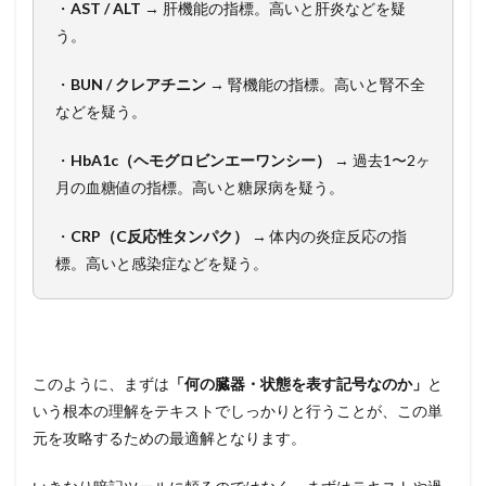
・
AST / ALT
→ 肝機能の指標。高いと肝炎などを疑
う。
・
BUN / クレアチニン
→ 腎機能の指標。高いと腎不全
などを疑う。
・
HbA1c（ヘモグロビンエーワンシー）
→ 過去1〜2ヶ
月の血糖値の指標。高いと糖尿病を疑う。
・
CRP（C反応性タンパク）
→ 体内の炎症反応の指
標。高いと感染症などを疑う。
このように、まずは
「何の臓器・状態を表す記号なのか」
と
いう根本の理解をテキストでしっかりと行うことが、この単
元を攻略するための最適解となります。