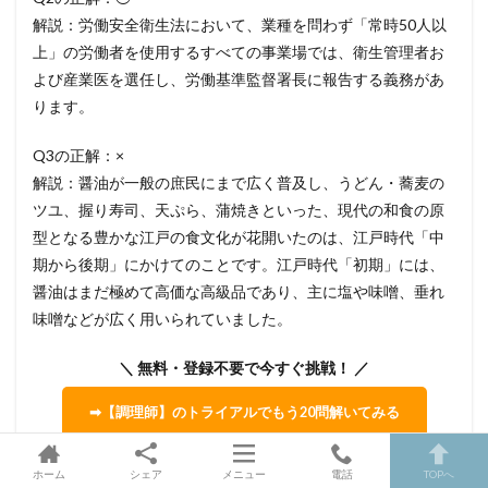
解説：労働安全衛生法において、業種を問わず「常時50人以
上」の労働者を使用するすべての事業場では、衛生管理者お
よび産業医を選任し、労働基準監督署長に報告する義務があ
ります。
Q3の正解：×
解説：醤油が一般の庶民にまで広く普及し、うどん・蕎麦の
ツユ、握り寿司、天ぷら、蒲焼きといった、現代の和食の原
型となる豊かな江戸の食文化が花開いたのは、江戸時代「中
期から後期」にかけてのことです。江戸時代「初期」には、
醤油はまだ極めて高価な高級品であり、主に塩や味噌、垂れ
味噌などが広く用いられていました。
＼ 無料・登録不要で今すぐ挑戦！ ／
➡【調理師】のトライアルでもう20問解いてみる
ホーム
シェア
メニュー
電話
TOPへ