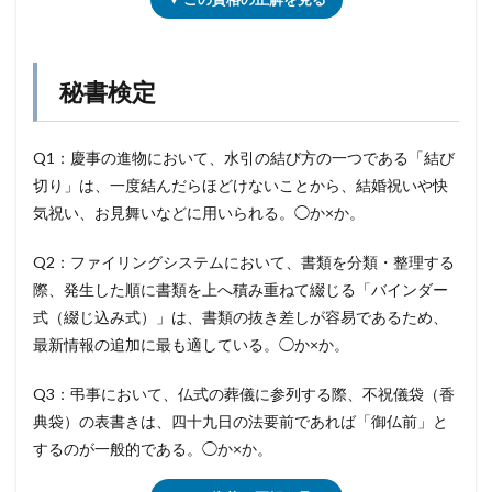
秘書検定
Q1：慶事の進物において、水引の結び方の一つである「結び
切り」は、一度結んだらほどけないことから、結婚祝いや快
気祝い、お見舞いなどに用いられる。◯か×か。
Q2：ファイリングシステムにおいて、書類を分類・整理する
際、発生した順に書類を上へ積み重ねて綴じる「バインダー
式（綴じ込み式）」は、書類の抜き差しが容易であるため、
最新情報の追加に最も適している。◯か×か。
Q3：弔事において、仏式の葬儀に参列する際、不祝儀袋（香
典袋）の表書きは、四十九日の法要前であれば「御仏前」と
するのが一般的である。◯か×か。