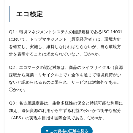
エコ検定
Q1：環境マネジメントシステムの国際規格であるISO 14001
において、トップマネジメント（最高経営者）は、環境方針
を確立し、実施し、維持しなければならないが、自ら環境方
針を表明することは求められていない。◯か×か。
Q2：エコマークの認定対象は、商品のライフサイクル（資源
採取から廃棄・リサイクルまで）全体を通じて環境負荷が少
ないと認められるものに限られ、サービスは対象外である。
◯か×か。
Q3：名古屋議定書は、生物多様性の保全と持続可能な利用に
加え、遺伝資源の利用から生ずる利益の公正かつ衡平な配分
（ABS）の実現を目指す国際合意である。◯か×か。
▼ この資格の正解を見る