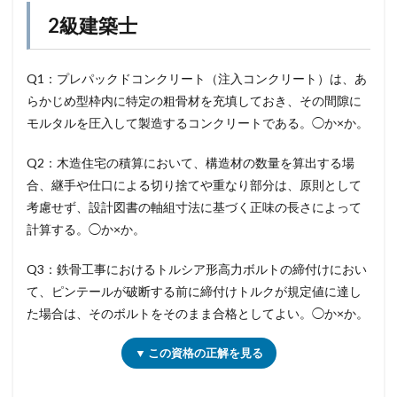
2級建築士
Q1：プレパックドコンクリート（注入コンクリート）は、あ
らかじめ型枠内に特定の粗骨材を充填しておき、その間隙に
モルタルを圧入して製造するコンクリートである。◯か×か。
Q2：木造住宅の積算において、構造材の数量を算出する場
合、継手や仕口による切り捨てや重なり部分は、原則として
考慮せず、設計図書の軸組寸法に基づく正味の長さによって
計算する。◯か×か。
Q3：鉄骨工事におけるトルシア形高力ボルトの締付けにおい
て、ピンテールが破断する前に締付けトルクが規定値に達し
た場合は、そのボルトをそのまま合格としてよい。◯か×か。
▼ この資格の正解を見る