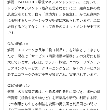
解説：ISO 14001（環境マネジメントシステム）において、
トップマネジメント（最高経営者など）には、組織全体の意
思決定者として、自ら「環境方針」を確立し、かつ組織内外
に表明するリーダーシップが明確に求められています。単に
維持するだけでなく、トップ自身のコミットメントが不可欠
です。
Q2の正解：×
解説：エコマークは長年「物（製品）」を対象としてきまし
たが、現在は「サービス（商業活動や業務）」の分野にも拡
大しています。例えば、ホテル・旅館、エコツーリズム、シ
ェアリングサービス、クリーニングなど、多くのサービス分
野でエコマークの認定基準が策定され、実施されています。
Q3の正解：◯
解説：名古屋議定書は、生物多様性条約に基づき、海外の遺
伝資源（植物や微生物など）を医薬品や研究に利用する際、
その利用から生じる利益を資源の提供国と利用国との間で
「公正かつ衡平に配分（ABS）」するためのルールを定めた