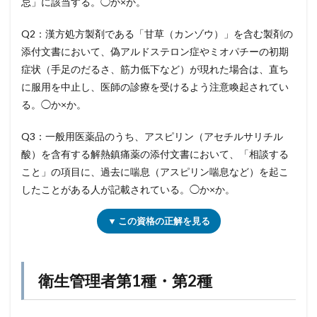
忌」に該当する。◯か×か。
Q2：漢方処方製剤である「甘草（カンゾウ）」を含む製剤の
添付文書において、偽アルドステロン症やミオパチーの初期
症状（手足のだるさ、筋力低下など）が現れた場合は、直ち
に服用を中止し、医師の診療を受けるよう注意喚起されてい
る。◯か×か。
Q3：一般用医薬品のうち、アスピリン（アセチルサリチル
酸）を含有する解熱鎮痛薬の添付文書において、「相談する
こと」の項目に、過去に喘息（アスピリン喘息など）を起こ
したことがある人が記載されている。◯か×か。
▼ この資格の正解を見る
衛生管理者第1種・第2種