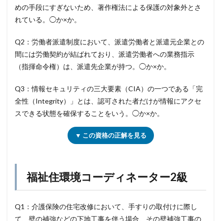
めの手段にすぎないため、著作権法による保護の対象外とさ
れている。◯か×か。
Q2：労働者派遣制度において、派遣労働者と派遣元企業との
間には労働契約が結ばれており、派遣労働者への業務指示
（指揮命令権）は、派遣先企業が持つ。◯か×か。
Q3：情報セキュリティの三大要素（CIA）の一つである「完
全性（Integrity）」とは、認可された者だけが情報にアクセ
スできる状態を確保することをいう。◯か×か。
▼ この資格の正解を見る
福祉住環境コーディネーター2級
Q1：介護保険の住宅改修において、手すりの取付けに際し
て、壁の補強などの下地工事を伴う場合、その壁補強工事の