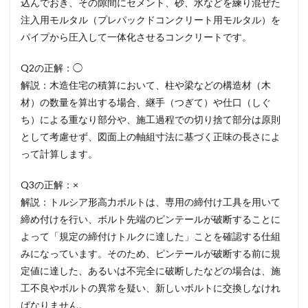
込んでおき、その隙間にセメント、砂、水などを練り混ぜた
注入用モルタル（プレパックドコンクリート用モルタル）を
パイプから圧入して一体化させるコンクリートです。
Q2の正解：◯
解説：木造住宅の積算において、柱や梁などの構造材（木
材）の数量を算出する場合、継手（つぎて）や仕口（しぐ
ち）による重なり部分や、施工過程での切り捨て部分は原則
として考慮せず、図面上の軸組寸法に基づく正味の長さによ
って計算します。
Q3の正解：×
解説：トルシア形高力ボルトは、専用の締付け工具を用いて
締め付けを行い、ボルト先端のピンテールが破断することに
よって「規定の締付けトルクに達した」ことを確認する仕組
みになっています。そのため、ピンテールが破断する前に規
定値に達した、あるいは不完全に破断したなどの場合は、施
工不良やボルトの異常を疑い、新しいボルトに交換しなけれ
ばなりません。