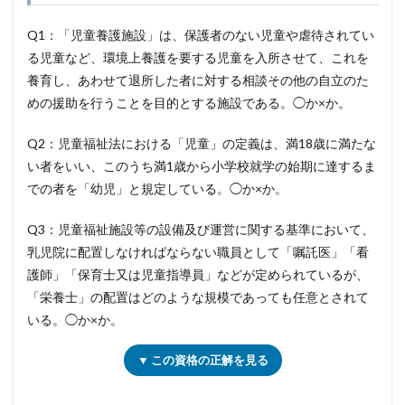
Q1：「児童養護施設」は、保護者のない児童や虐待されてい
る児童など、環境上養護を要する児童を入所させて、これを
養育し、あわせて退所した者に対する相談その他の自立のた
めの援助を行うことを目的とする施設である。◯か×か。
Q2：児童福祉法における「児童」の定義は、満18歳に満たな
い者をいい、このうち満1歳から小学校就学の始期に達するま
での者を「幼児」と規定している。◯か×か。
Q3：児童福祉施設等の設備及び運営に関する基準において、
乳児院に配置しなければならない職員として「嘱託医」「看
護師」「保育士又は児童指導員」などが定められているが、
「栄養士」の配置はどのような規模であっても任意とされて
いる。◯か×か。
▼ この資格の正解を見る