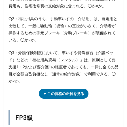
費用も、住宅改修費の支給対象に含まれる。◯か×か。
Q2：福祉用具のうち、手動車いすの「介助用」は、自走用と
比較して、一般に駆動輪（後輪）の直径が小さく、介助者が
操作するための手元ブレーキ（介助ブレーキ）が装備されて
いる。◯か×か。
Q3：介護保険制度において、車いすや特殊寝台（介護ベッ
ド）などの「福祉用具貸与（レンタル）」は、原則として要
支援1・2および要介護1の軽度者であっても、一律に全ての品
目が全額自己負担なし（通常の給付対象）で利用できる。◯
か×か。
▼ この資格の正解を見る
FP3級