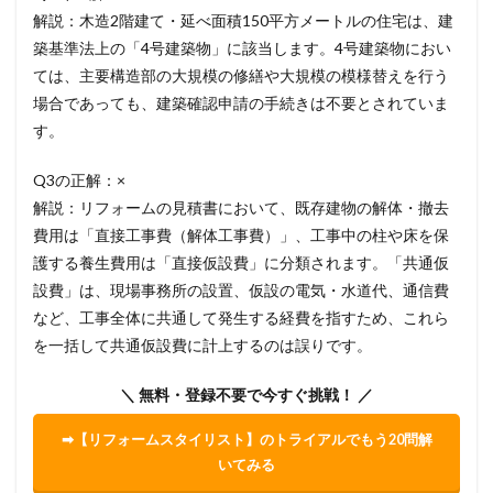
解説：木造2階建て・延べ面積150平方メートルの住宅は、建
築基準法上の「4号建築物」に該当します。4号建築物におい
ては、主要構造部の大規模の修繕や大規模の模様替えを行う
場合であっても、建築確認申請の手続きは不要とされていま
す。
Q3の正解：×
解説：リフォームの見積書において、既存建物の解体・撤去
費用は「直接工事費（解体工事費）」、工事中の柱や床を保
護する養生費用は「直接仮設費」に分類されます。「共通仮
設費」は、現場事務所の設置、仮設の電気・水道代、通信費
など、工事全体に共通して発生する経費を指すため、これら
を一括して共通仮設費に計上するのは誤りです。
＼ 無料・登録不要で今すぐ挑戦！ ／
➡【リフォームスタイリスト】のトライアルでもう20問解
いてみる