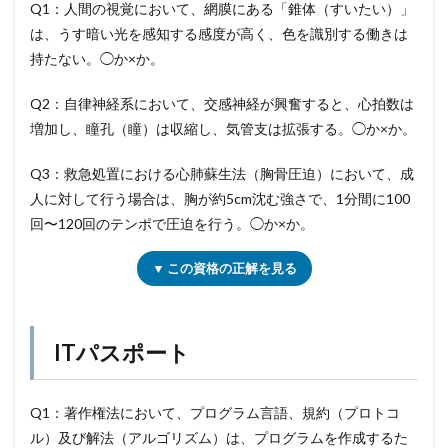
Q1：人間の視覚において、網膜にある「錐体（すいたい）」
は、うす暗い光を感知する感度が高く、色を識別する働きは
持たない。◯か×か。
Q2：自律神経系において、交感神経が興奮すると、心拍数は
増加し、瞳孔（瞳）は収縮し、気管支は拡張する。◯か×か。
Q3：救急処置における心肺蘇生法（胸骨圧迫）において、成
人に対して行う場合は、胸が約5cm沈む強さで、1分間に100
回〜120回のテンポで圧迫を行う。◯か×か。
▼ この資格の正解を見る
ITパスポート
Q1：著作権法において、プログラム言語、規約（プロトコ
ル）及び解法（アルゴリズム）は、プログラムを作成するた