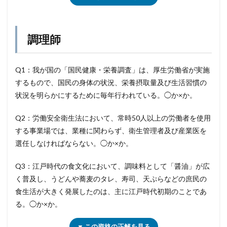
調理師
Q1：我が国の「国民健康・栄養調査」は、厚生労働省が実施
するもので、国民の身体の状況、栄養摂取量及び生活習慣の
状況を明らかにするために毎年行われている。◯か×か。
Q2：労働安全衛生法において、常時50人以上の労働者を使用
する事業場では、業種に関わらず、衛生管理者及び産業医を
選任しなければならない。◯か×か。
Q3：江戸時代の食文化において、調味料として「醤油」が広
く普及し、うどんや蕎麦のタレ、寿司、天ぷらなどの庶民の
食生活が大きく発展したのは、主に江戸時代初期のことであ
る。◯か×か。
▼ この資格の正解を見る