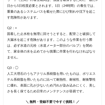
日から5日程度必要とされます。1日（24時間）の養生では、
重量のあるシステムバスを載せた際にひび割れや沈下を起こ
す危険性があります。
Q2：×
固着した止水栓を無理に回そうとすると、配管ごと破損して
大漏水を起こす危険があります。このような作業を行う際
は、必ず水道の元栓（水道メーター部分のバルブ）を閉め
て、家全体の水を止めてから慎重に作業を行わなければなり
ません。
Q3：◯
人工大理石のうちアクリル系樹脂を用いたものは、ポリエス
テル系樹脂を用いたものに比べて耐熱性、耐候性、耐衝撃性
に優れ、表面に孔が少ないため汚れが染み込みにくく、美し
さを長く保てるため日常のメンテナンスが容易です。
＼ 無料・登録不要で今すぐ挑戦！ ／