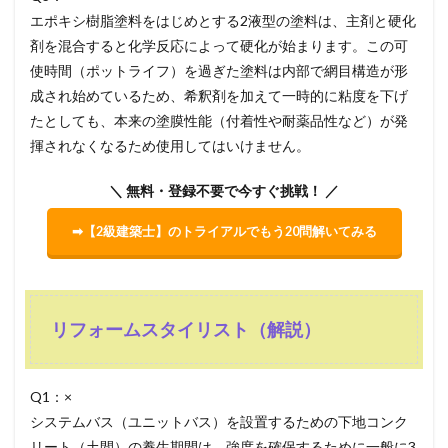
エポキシ樹脂塗料をはじめとする2液型の塗料は、主剤と硬化
剤を混合すると化学反応によって硬化が始まります。この可
使時間（ポットライフ）を過ぎた塗料は内部で網目構造が形
成され始めているため、希釈剤を加えて一時的に粘度を下げ
たとしても、本来の塗膜性能（付着性や耐薬品性など）が発
揮されなくなるため使用してはいけません。
＼ 無料・登録不要で今すぐ挑戦！ ／
➡【2級建築士】のトライアルでもう20問解いてみる
リフォームスタイリスト（解説）
Q1：×
システムバス（ユニットバス）を設置するための下地コンク
リート（土間）の養生期間は、強度を確保するために一般に3