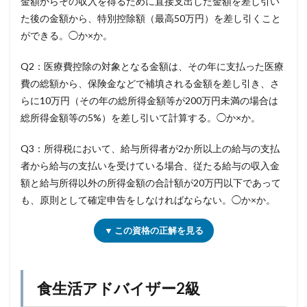
金額からその収入を得るために直接支出した金額を差し引い
た後の金額から、特別控除額（最高50万円）を差し引くこと
ができる。◯か×か。
Q2：医療費控除の対象となる金額は、その年に支払った医療
費の総額から、保険金などで補填される金額を差し引き、さ
らに10万円（その年の総所得金額等が200万円未満の場合は
総所得金額等の5%）を差し引いて計算する。◯か×か。
Q3：所得税において、給与所得者が2か所以上の給与の支払
者から給与の支払いを受けている場合、従たる給与の収入金
額と給与所得以外の所得金額の合計額が20万円以下であって
も、原則として確定申告をしなければならない。◯か×か。
▼ この資格の正解を見る
食生活アドバイザー2級