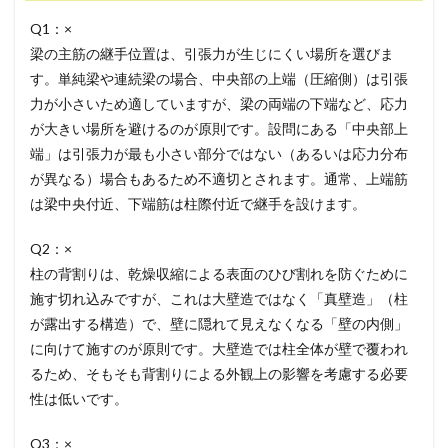
Q1：×
梁の主筋の継手位置は、引張力が生じにくい場所を選びま
す。単純梁や連続梁の場合、中央部の上端（圧縮側）は引張
力が小さいため適していますが、梁の両端の下端など、応力
が大きい場所を避けるのが原則です。設問にある「中央部上
端」は引張力が最も小さい部分ではない（あるいは応力分布
が異なる）場合もあるため不適切とされます。通常、上端筋
は梁中央付近、下端筋は柱際付近で継手を設けます。
Q2：×
柱の背割りは、乾燥収縮による表面のひび割れを防ぐために
施す切れ込みですが、これは大壁造ではなく「真壁造」（柱
が露出する構造）で、壁に隠れて見えなくなる「壁の内側」
に向けて施すのが原則です。大壁造では柱全体が壁で覆われ
るため、そもそも背割りによる外観上の影響を考慮する必要
性は低いです。
Q3：×