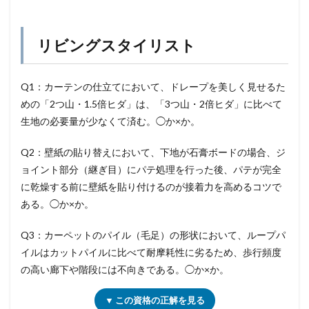
リビングスタイリスト
Q1：カーテンの仕立てにおいて、ドレープを美しく見せるた
めの「2つ山・1.5倍ヒダ」は、「3つ山・2倍ヒダ」に比べて
生地の必要量が少なくて済む。◯か×か。
Q2：壁紙の貼り替えにおいて、下地が石膏ボードの場合、ジ
ョイント部分（継ぎ目）にパテ処理を行った後、パテが完全
に乾燥する前に壁紙を貼り付けるのが接着力を高めるコツで
ある。◯か×か。
Q3：カーペットのパイル（毛足）の形状において、ループパ
イルはカットパイルに比べて耐摩耗性に劣るため、歩行頻度
の高い廊下や階段には不向きである。◯か×か。
▼ この資格の正解を見る