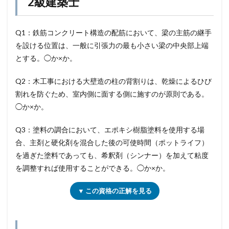
2級建築士
Q1：鉄筋コンクリート構造の配筋において、梁の主筋の継手
を設ける位置は、一般に引張力の最も小さい梁の中央部上端
とする。◯か×か。
Q2：木工事における大壁造の柱の背割りは、乾燥によるひび
割れを防ぐため、室内側に面する側に施すのが原則である。
◯か×か。
Q3：塗料の調合において、エポキシ樹脂塗料を使用する場
合、主剤と硬化剤を混合した後の可使時間（ポットライフ）
を過ぎた塗料であっても、希釈剤（シンナー）を加えて粘度
を調整すれば使用することができる。◯か×か。
▼ この資格の正解を見る