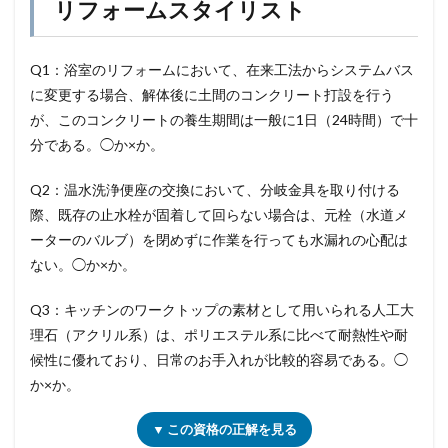
リフォームスタイリスト
Q1：浴室のリフォームにおいて、在来工法からシステムバス
に変更する場合、解体後に土間のコンクリート打設を行う
が、このコンクリートの養生期間は一般に1日（24時間）で十
分である。◯か×か。
Q2：温水洗浄便座の交換において、分岐金具を取り付ける
際、既存の止水栓が固着して回らない場合は、元栓（水道メ
ーターのバルブ）を閉めずに作業を行っても水漏れの心配は
ない。◯か×か。
Q3：キッチンのワークトップの素材として用いられる人工大
理石（アクリル系）は、ポリエステル系に比べて耐熱性や耐
候性に優れており、日常のお手入れが比較的容易である。◯
か×か。
▼ この資格の正解を見る