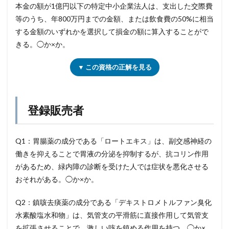
本金の額が1億円以下の特定中小企業法人は、支出した交際費
等のうち、年800万円までの金額、または飲食費の50%に相当
する金額のいずれかを選択して損金の額に算入することがで
きる。◯か×か。
▼ この資格の正解を見る
登録販売者
Q1：胃腸薬の成分である「ロートエキス」は、副交感神経の
働きを抑えることで胃液の分泌を抑制するが、抗コリン作用
があるため、緑内障の診断を受けた人では症状を悪化させる
おそれがある。◯か×か。
Q2：鎮咳去痰薬の成分である「デキストロメトルファン臭化
水素酸塩水和物」は、気管支の平滑筋に直接作用して気管支
を拡張させることで、激しい咳を鎮める作用を持つ。◯か×