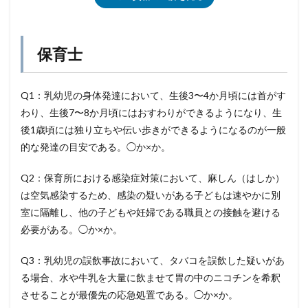
保育士
Q1：乳幼児の身体発達において、生後3〜4か月頃には首がす
わり、生後7〜8か月頃にはおすわりができるようになり、生
後1歳頃には独り立ちや伝い歩きができるようになるのが一般
的な発達の目安である。◯か×か。
Q2：保育所における感染症対策において、麻しん（はしか）
は空気感染するため、感染の疑いがある子どもは速やかに別
室に隔離し、他の子どもや妊婦である職員との接触を避ける
必要がある。◯か×か。
Q3：乳幼児の誤飲事故において、タバコを誤飲した疑いがあ
る場合、水や牛乳を大量に飲ませて胃の中のニコチンを希釈
させることが最優先の応急処置である。◯か×か。