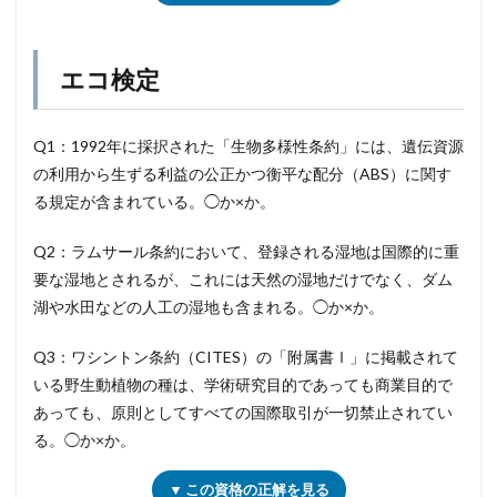
エコ検定
Q1：1992年に採択された「生物多様性条約」には、遺伝資源
の利用から生ずる利益の公正かつ衡平な配分（ABS）に関す
る規定が含まれている。◯か×か。
Q2：ラムサール条約において、登録される湿地は国際的に重
要な湿地とされるが、これには天然の湿地だけでなく、ダム
湖や水田などの人工の湿地も含まれる。◯か×か。
Q3：ワシントン条約（CITES）の「附属書Ⅰ」に掲載されて
いる野生動植物の種は、学術研究目的であっても商業目的で
あっても、原則としてすべての国際取引が一切禁止されてい
る。◯か×か。
▼ この資格の正解を見る