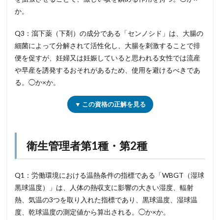
か。
Q3：瀉下薬（下剤）の成分である「センノシド」は、大腸の
細菌によって分解されて活性化し、大腸を刺激することで排
便を促すが、妊婦又は妊娠していると思われる女性では流産
や早産を誘発するおそれがあるため、使用を避けるべきであ
る。◯か×か。
▼ この資格の正解を見る
衛生管理者第1種・第2種
Q1：労働環境における温熱条件の指標である「WBGT（湿球
黒球温度）」は、人体の熱収支に影響の大きい湿度、輻射
熱、気温の3つを取り入れた指標であり、黒球温度、湿球温
度、乾球温度の測定値から算出される。◯か×か。