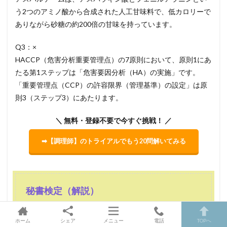
う2つのアミノ酸から合成された人工甘味料で、低カロリーで
ありながら砂糖の約200倍の甘味を持っています。
Q3：×
HACCP（危害分析重要管理点）の7原則において、原則1にあ
たる第1ステップは「危害要因分析（HA）の実施」です。
「重要管理点（CCP）の許容限界（管理基準）の設定」は原
則3（ステップ3）にあたります。
＼ 無料・登録不要で今すぐ挑戦！ ／
➡【調理師】のトライアルでもう20問解いてみる
秘書検定（解説）
ホーム
シェア
メニュー
電話
TOPへ
Q1：×