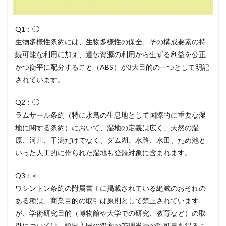
Q1：◯
生物多様性条約には、生物多様性の保全、その構成要素の持
続可能な利用に加え、遺伝資源の利用から生ずる利益を公正
かつ衡平に配分すること（ABS）が3大目的の一つとして明記
されています。
Q2：◯
ラムサール条約（特に水鳥の生息地として国際的に重要な湿
地に関する条約）において、湿地の定義は広く、天然の湿
原、河川、干潟だけでなく、ダム湖、水路、水田、ため池と
いった人工的に作られた湿地も登録対象に含まれます。
Q3：×
ワシントン条約の附属書Ⅰに掲載されている絶滅のおそれの
ある種は、商業目的の取引は原則として禁止されています
が、学術研究目的（博物館や大学での研究、教育など）の取
引については、輸出入国の双方の管理当局の許可書を得るこ