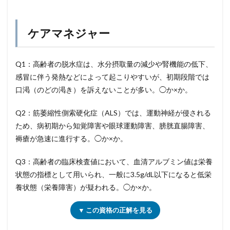
ケアマネジャー
Q1：高齢者の脱水症は、水分摂取量の減少や腎機能の低下、
感冒に伴う発熱などによって起こりやすいが、初期段階では
口渇（のどの渇き）を訴えないことが多い。◯か×か。
Q2：筋萎縮性側索硬化症（ALS）では、運動神経が侵される
ため、病初期から知覚障害や眼球運動障害、膀胱直腸障害、
褥瘡が急速に進行する。◯か×か。
Q3：高齢者の臨床検査値において、血清アルブミン値は栄養
状態の指標として用いられ、一般に3.5g/dL以下になると低栄
養状態（栄養障害）が疑われる。◯か×か。
▼ この資格の正解を見る