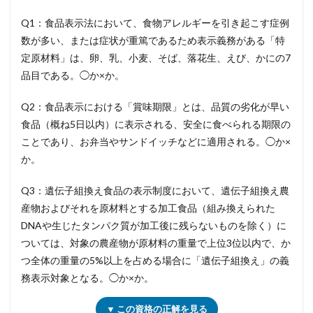
Q1：食品表示法において、食物アレルギーを引き起こす症例
数が多い、または症状が重篤であるため表示義務がある「特
定原材料」は、卵、乳、小麦、そば、落花生、えび、かにの7
品目である。◯か×か。
Q2：食品表示における「賞味期限」とは、品質の劣化が早い
食品（概ね5日以内）に表示される、安全に食べられる期限の
ことであり、お弁当やサンドイッチなどに適用される。◯か×
か。
Q3：遺伝子組換え食品の表示制度において、遺伝子組換え農
産物およびそれを原材料とする加工食品（組み換えられた
DNAや生じたタンパク質が加工後に残らないものを除く）に
ついては、対象の農産物が原材料の重量で上位3位以内で、か
つ全体の重量の5%以上を占める場合に「遺伝子組換え」の義
務表示対象となる。◯か×か。
▼ この資格の正解を見る