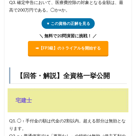
Q3. 確定申告において、医療費控除の対象となる金額は、最
高で200万円である。◯か×か。
▼ この資格の正解を見る
＼ 無料で20問演習に挑戦！ ／
➡【FP3級】のトライアルを開始する
【回答・解説】全資格一挙公開
宅建士
Q1. ◯：手付金の額は代金の2割以内。超える部分は無効とな
ります。
Q2. ×：普通借家では「更新なし」の特約は無効（借主不利の