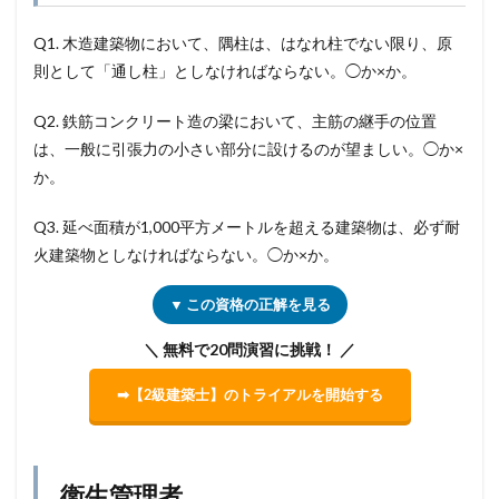
Q1. 木造建築物において、隅柱は、はなれ柱でない限り、原
則として「通し柱」としなければならない。◯か×か。
Q2. 鉄筋コンクリート造の梁において、主筋の継手の位置
は、一般に引張力の小さい部分に設けるのが望ましい。◯か×
か。
Q3. 延べ面積が1,000平方メートルを超える建築物は、必ず耐
火建築物としなければならない。◯か×か。
▼ この資格の正解を見る
＼ 無料で20問演習に挑戦！ ／
➡【2級建築士】のトライアルを開始する
衛生管理者