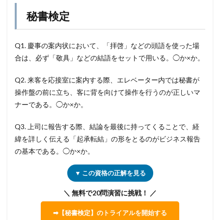
秘書検定
Q1. 慶事の案内状において、「拝啓」などの頭語を使った場
合は、必ず「敬具」などの結語をセットで用いる。◯か×か。
Q2. 来客を応接室に案内する際、エレベーター内では秘書が
操作盤の前に立ち、客に背を向けて操作を行うのが正しいマ
ナーである。◯か×か。
Q3. 上司に報告する際、結論を最後に持ってくることで、経
緯を詳しく伝える「起承転結」の形をとるのがビジネス報告
の基本である。◯か×か。
▼ この資格の正解を見る
＼ 無料で20問演習に挑戦！ ／
➡【秘書検定】のトライアルを開始する