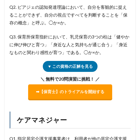
Q2. ピアジェの認知発達理論において、自分を客観的に捉え
ることができず、自分の視点ですべてを判断することを「保
存の概念」と呼ぶ。◯か×か。
Q3. 保育所保育指針において、乳児保育の3つの柱は「健やか
に伸び伸びと育つ」「身近な人と気持ちが通じ合う」「身近
なものと関わり感性が育つ」である。◯か×か。
▼ この資格の正解を見る
＼ 無料で20問演習に挑戦！ ／
➡【保育士】のトライアルを開始する
ケアマネジャー
Q1. 指定居宅介護支援事業者は、利用者が他の居宅介護支援