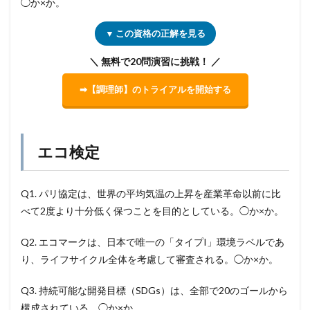
◯か×か。
▼ この資格の正解を見る
＼ 無料で20問演習に挑戦！ ／
➡【調理師】のトライアルを開始する
エコ検定
Q1. パリ協定は、世界の平均気温の上昇を産業革命以前に比
べて2度より十分低く保つことを目的としている。◯か×か。
Q2. エコマークは、日本で唯一の「タイプI」環境ラベルであ
り、ライフサイクル全体を考慮して審査される。◯か×か。
Q3. 持続可能な開発目標（SDGs）は、全部で20のゴールから
構成されている。◯か×か。