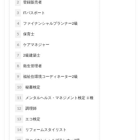
2
登録販売者
3
ITパスポート
4
ファイナンシャルプランナー2級
5
保育士
6
ケアマネジャー
7
2級建築士
8
衛生管理者
9
福祉住環境コーディネーター2級
10
秘書検定
11
メンタルヘルス・マネジメント検定 ⅱ種
12
調理師
13
エコ検定
14
リフォームスタイリスト