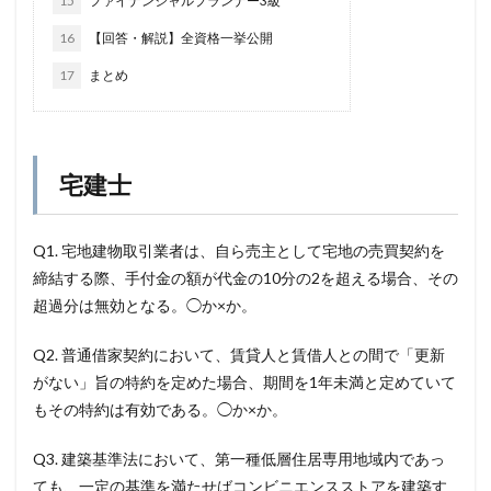
15
ファイナンシャルプランナー3級
16
【回答・解説】全資格一挙公開
17
まとめ
宅建士
Q1. 宅地建物取引業者は、自ら売主として宅地の売買契約を
締結する際、手付金の額が代金の10分の2を超える場合、その
超過分は無効となる。◯か×か。
Q2. 普通借家契約において、賃貸人と賃借人との間で「更新
がない」旨の特約を定めた場合、期間を1年未満と定めていて
もその特約は有効である。◯か×か。
Q3. 建築基準法において、第一種低層住居専用地域内であっ
ても、一定の基準を満たせばコンビニエンスストアを建築す