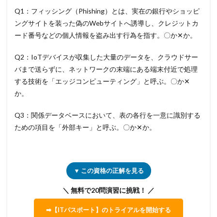
Q1：フィッシング（Phishing）とは、実在の銀行やショッピ
ングサイトを装った偽のWebサイトへ誘導し、クレジットカ
ード番号などの個人情報を盗み出す行為を指す。〇か✕か。
Q2：IoTデバイスが収集した大量のデータを、クラウドサー
バまで送らずに、ネットワークの末端にある端末付近で処理
する技術を「エッジコンピューティング」と呼ぶ。〇か✕
か。
Q3：関係データベースにおいて、表の各行を一意に識別する
ための項目を「外部キー」と呼ぶ。〇か✕か。
▼ この資格の正解を見る
＼ 無料で20問演習に挑戦！ ／
➡【ITパスポート】のトライアルを開始する