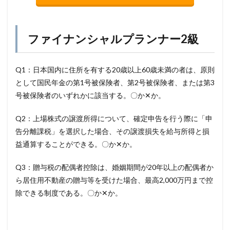
ファイナンシャルプランナー2級
Q1：日本国内に住所を有する20歳以上60歳未満の者は、原則
として国民年金の第1号被保険者、第2号被保険者、または第3
号被保険者のいずれかに該当する。〇か✕か。
Q2：上場株式の譲渡所得について、確定申告を行う際に「申
告分離課税」を選択した場合、その譲渡損失を給与所得と損
益通算することができる。〇か✕か。
Q3：贈与税の配偶者控除は、婚姻期間が20年以上の配偶者か
ら居住用不動産の贈与等を受けた場合、最高2,000万円まで控
除できる制度である。〇か✕か。