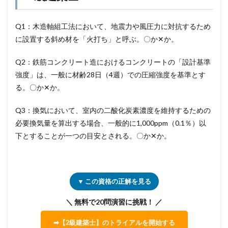
Q1：木造軸組工法において、地震力や風圧力に対抗するため
に設置する斜め材を「火打ち」と呼ぶ。〇か✕か。
Q2：鉄筋コンクリート造におけるコンクリートの「設計基準
強度」は、一般に材齢28日（4週）での圧縮強度を基準とす
る。〇か✕か。
Q3：換気において、室内の二酸化炭素濃度を維持するための
必要換気量を算出する場合、一般的に1,000ppm（0.1％）以
下とすることが一つの目安とされる。〇か✕か。
▼ この資格の正解を見る
＼ 無料で20問演習に挑戦！ ／
➡【2級建築士】のトライアルを開始する