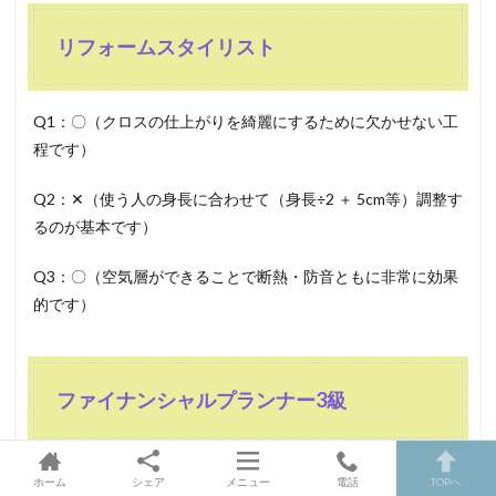
リフォームスタイリスト
Q1：〇（クロスの仕上がりを綺麗にするために欠かせない工
程です）
Q2：✕（使う人の身長に合わせて（身長÷2 ＋ 5cm等）調整す
るのが基本です）
Q3：〇（空気層ができることで断熱・防音ともに非常に効果
的です）
ファイナンシャルプランナー3級
Q1：〇（以前は25年でしたが、現在は10年に短縮されていま
ホーム
シェア
メニュー
電話
TOPへ