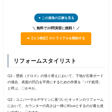
▼ この資格の正解を見る
＼ 無料で20問演習に挑戦！ ／
➡【エコ検定】のトライアルを開始する
リフォームスタイリスト
Q1：壁紙（クロス）の張り替えにおいて、下地が石膏ボード
の場合、表面の凹凸を平滑にするための作業を「パテ処理」
と呼ぶ。〇か✕か。
Q2：ユニバーサルデザインに基づいたキッチンのリフォーム
において、カウンターの高さは一律に85cmとするのが最も使
いやすい。〇か✕か。