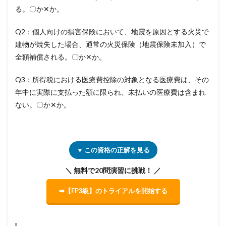
る。〇か✕か。
Q2：個人向けの損害保険において、地震を原因とする火災で
建物が焼失した場合、通常の火災保険（地震保険未加入）で
全額補償される。〇か✕か。
Q3：所得税における医療費控除の対象となる医療費は、その
年中に実際に支払った額に限られ、未払いの医療費は含まれ
ない。〇か✕か。
▼ この資格の正解を見る
＼ 無料で20問演習に挑戦！ ／
➡【FP3級】のトライアルを開始する