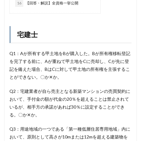
16
【回答・解説】全資格一挙公開
宅建士
Q1：Aが所有する甲土地をBが購入した。Bが所有権移転登記
を完了する前に、Aが重ねて甲土地をCに売却し、Cが先に登
記を備えた場合、BはCに対して甲土地の所有権を主張するこ
とができない。〇か✕か。
Q2：宅建業者が自ら売主となる新築マンションの売買契約に
おいて、手付金の額が代金の20％を超えることは禁止されて
いるが、相手方の承諾があれば30％に設定することができ
る。〇か✕か。
Q3：用途地域の一つである「第一種低層住居専用地域」内に
おいて、原則として高さが10mまたは12mを超える建築物を