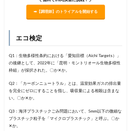
➡【調理師】のトライアルを開始する
エコ検定
Q1：生物多様性条約における「愛知目標（Aichi Targets）」
の後継として、2022年に「昆明・モントリオール生物多様性
枠組」が採択された。〇か✕か。
Q2：「カーボンニュートラル」とは、温室効果ガスの排出量
を完全にゼロにすることを指し、吸収量による相殺は含まな
い。〇か✕か。
Q3：海洋プラスチックごみ問題において、5mm以下の微細な
プラスチック粒子を「マイクロプラスチック」と呼ぶ。〇か
✕か。