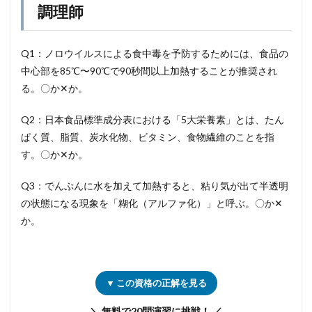
調理師
Q1：ノロウイルスによる食中毒を予防するためには、食品の
中心部を85℃〜90℃で90秒間以上加熱することが推奨され
る。〇か✕か。
Q2：日本食品標準成分表における「5大栄養素」とは、たん
ぱく質、脂質、炭水化物、ビタミン、食物繊維のことを指
す。〇か✕か。
Q3：でんぷんに水を加えて加熱すると、粘り気が出て半透明
の状態になる現象を「糊化（アルファ化）」と呼ぶ。〇か✕
か。
▼ この資格の正解を見る
＼ 無料で20問演習に挑戦！ ／