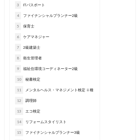
3
ITパスポート
4
ファイナンシャルプランナー2級
5
保育士
6
ケアマネジャー
7
2級建築士
8
衛生管理者
9
福祉住環境コーディネーター2級
10
秘書検定
11
メンタルヘルス・マネジメント検定 ⅱ種
12
調理師
13
エコ検定
14
リフォームスタイリスト
15
ファイナンシャルプランナー3級