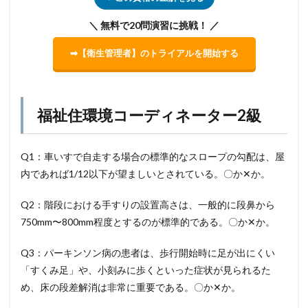
＼ 無料で20問演習に挑戦！ ／
➡【衛生管理者】のトライアルを開始する
福祉住環境コーディネーター2級
Q1：車いすで自走する場合の標準的なスロープの勾配は、屋
内であれば1/12以下が望ましいとされている。〇か✕か。
Q2：階段における手すりの設置高さは、一般的に段鼻から
750mm〜800mm程度とするのが標準的である。〇か✕か。
Q3：パーキンソン病の患者は、歩行開始時に足が出にくい
「すくみ足」や、小刻みに歩くといった症状が見られるた
め、床の段差解消は非常に重要である。〇か✕か。