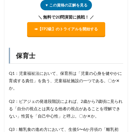
▼ この資格の正解を見る
＼ 無料で20問演習に挑戦！ ／
➡【FP2級】のトライアルを開始する
保育士
Q1：児童福祉法において、保育所は「児童の心身を健やかに
育成する責任」を負う、児童福祉施設の一つである。〇か✕
か。
Q2：ピアジェの発達段階説によれば、2歳から7歳頃に見られ
る「自分の視点とは異なる他者の視点があることを理解でき
ない」性質を「自己中心性」と呼ぶ。〇か✕か。
Q3：離乳食の進め方において、生後5〜6か月頃の「離乳初