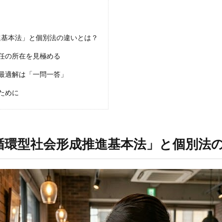
推進基本法」と個別法の違いとは？
責任の所在を見極める
の最適解は「一問一答」
ために
！「循環型社会形成推進基本法」と個別法