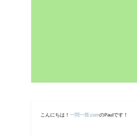
こんにちは！
一問一答.com
のPaulです！