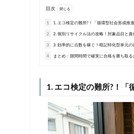
目次
1
1. エコ検定の難所?！「循環型社会形成
2
2. 個別リサイクル法の攻略！対象品目と
3
3. 効率的に点数を稼ぐ！暗記特化型単元
4
まとめ：隙間時間で確実に合格を勝ち取る
1. エコ検定の難所?