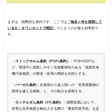
まずは、国際的な条約です。ここでは
「地名＝何を規制して
いるか」をワンセットで暗記
してしまうのが最も効率的で
す。
・
ストックホルム条約（POPs条約）
：PCBやDDTな
ど、環境中に残留しやすく生物蓄積性のある「残留性有
機汚染物質」の製造・使用の廃絶を目的とする。
・
バーゼル条約
：先進国から途上国への「有害廃棄物の
国境を越える移動」と、その処分を規制する。
・
ロッテルダム条約（PIC条約）
：国際貿易において、
有害な化学物質を輸出入する際の「事前同意手続」を定