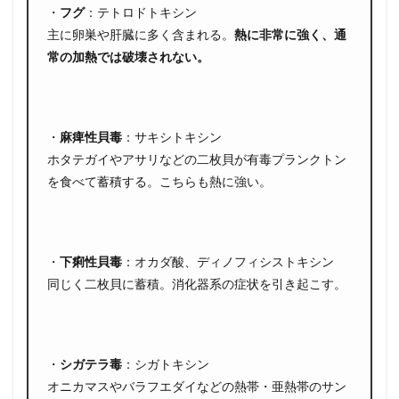
・
フグ
：
テトロドトキシン
主に卵巣や肝臓に多く含まれる。
熱に非常に強く、通
常の加熱では破壊されない。
・
麻痺性貝毒
：
サキシトキシン
ホタテガイやアサリなどの二枚貝が有毒プランクトン
を食べて蓄積する。こちらも熱に強い。
・
下痢性貝毒
：
オカダ酸、ディノフィシストキシン
同じく二枚貝に蓄積。消化器系の症状を引き起こす。
・
シガテラ毒
：
シガトキシン
オニカマスやバラフエダイなどの熱帯・亜熱帯のサン