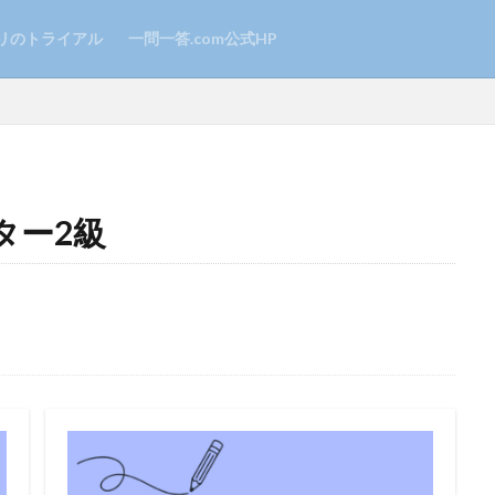
リのトライアル
一問一答.com公式HP
ター2級