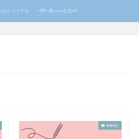
リのトライアル
一問一答.com公式HP
秘書検定