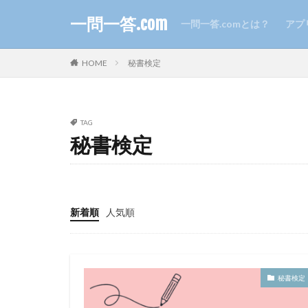
一問一答.com
一問一答.comとは？
アプ
HOME
秘書検定
TAG
秘書検定
新着順
人気順
秘書検定