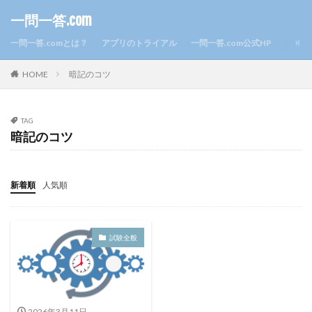
一問一答.com
一問一答.comとは？
アプリのトライアル
一問一答.com公式HP
HOME
暗記のコツ
TAG
暗記のコツ
新着順
人気順
試験全般
2026年3月11日